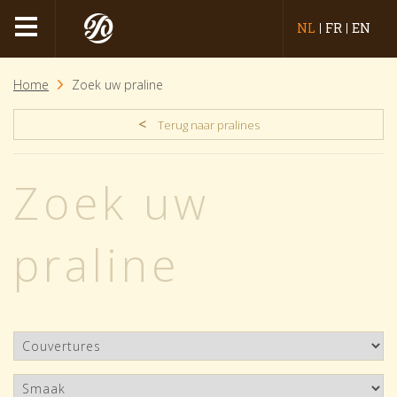
NL
FR
EN
Home
Zoek uw praline
<
Terug naar pralines
Zoek uw
praline