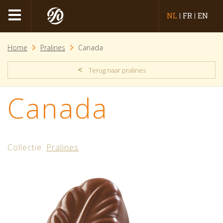
NL
FR
EN
Home
Pralines
Canada
<
Terug naar pralines
Canada
Collectie:
Pralines