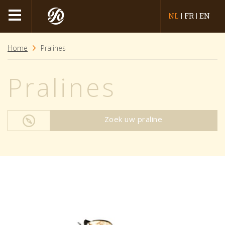
NL
FR
EN
Home
Pralines
Pralines
Zoek uw praline