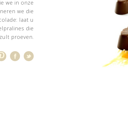
ie we in onze
ineren we die
olade: laat u
lpralines die
 zult proeven.