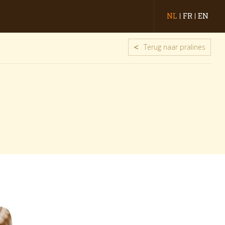
NL
FR
EN
<
Terug naar pralines