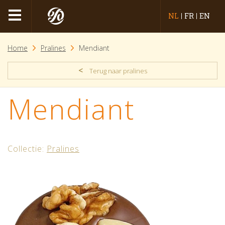
NL
FR
EN
Home
Pralines
Mendiant
<
Terug naar pralines
Mendiant
Collectie:
Pralines