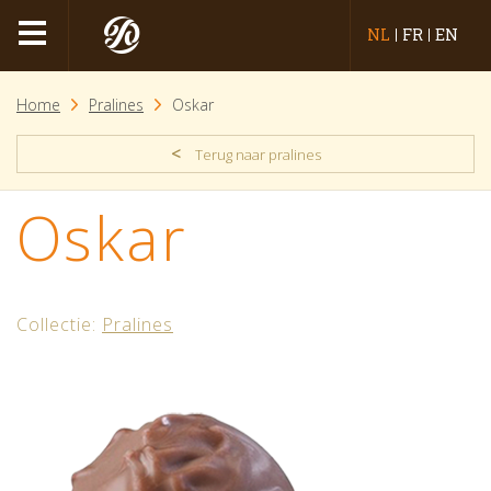
NL
FR
EN
Home
Pralines
Oskar
<
Terug naar pralines
Oskar
Collectie:
Pralines