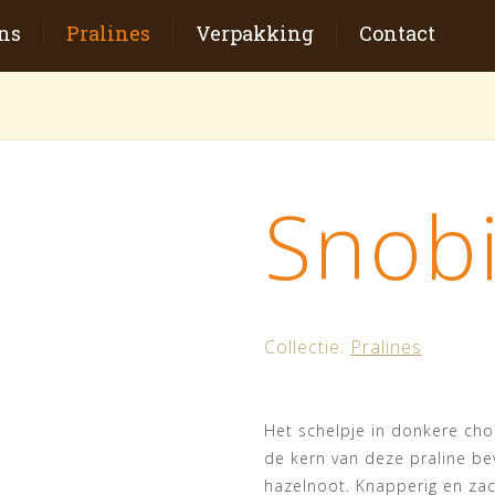
ns
Pralines
Verpakking
Contact
Snob
Collectie:
Pralines
Het schelpje in donkere choc
de kern van deze praline be
hazelnoot. Knapperig en zach