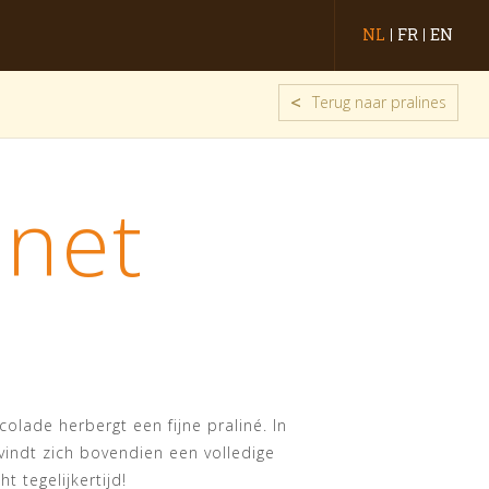
NL
FR
EN
<
Terug naar pralines
inet
olade herbergt een fijne praliné. In
vindt zich bovendien een volledige
t tegelijkertijd!