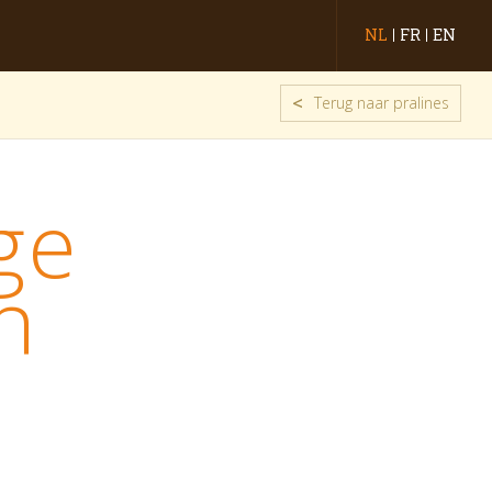
NL
FR
EN
<
Terug naar pralines
ge
n