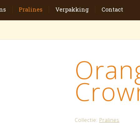
ns
Pralines
Verpakking
Contact
Oran
Crow
Collectie:
Pralines