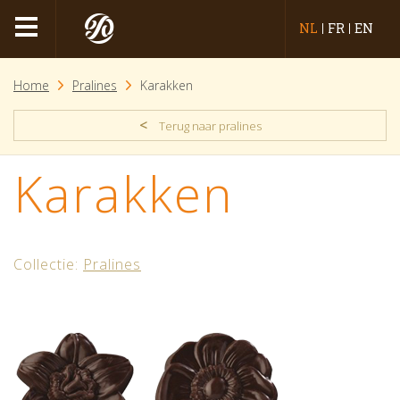
NL
FR
EN
Home
Pralines
Karakken
<
Terug naar pralines
Karakken
Collectie:
Pralines