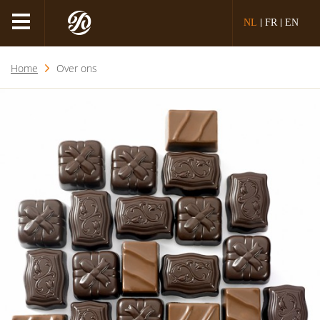
NL
FR
EN
Home
Over ons