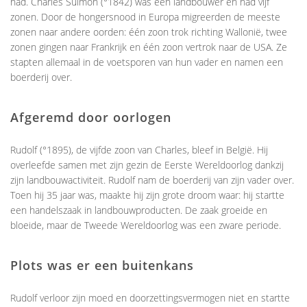
had. Charles Sulmon (°1842) was een landbouwer en had vijf
zonen. Door de hongersnood in Europa migreerden de meeste
zonen naar andere oorden: één zoon trok richting Wallonië, twee
zonen gingen naar Frankrijk en één zoon vertrok naar de USA. Ze
stapten allemaal in de voetsporen van hun vader en namen een
boerderij over.
Afgeremd door oorlogen
Rudolf (°1895), de vijfde zoon van Charles, bleef in België. Hij
overleefde samen met zijn gezin de Eerste Wereldoorlog dankzij
zijn landbouwactiviteit. Rudolf nam de boerderij van zijn vader over.
Toen hij 35 jaar was, maakte hij zijn grote droom waar: hij startte
een handelszaak in landbouwproducten. De zaak groeide en
bloeide, maar de Tweede Wereldoorlog was een zware periode.
Plots was er een buitenkans
Rudolf verloor zijn moed en doorzettingsvermogen niet en startte