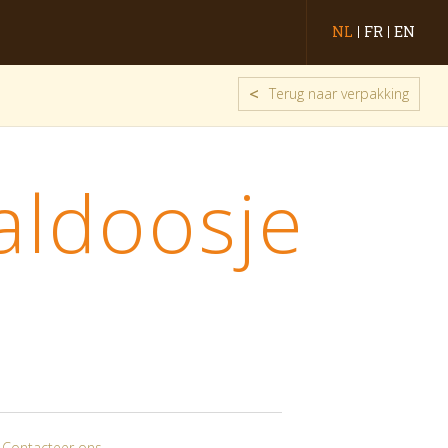
NL
FR
EN
<
Terug naar verpakking
aldoosje
? Contacteer ons