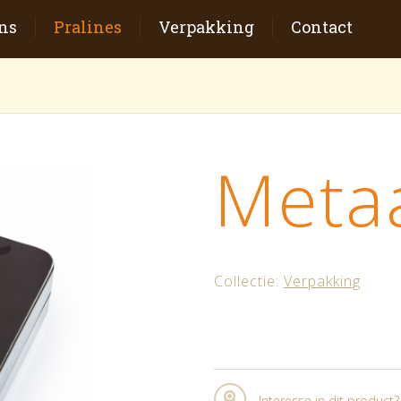
ns
Pralines
Verpakking
Contact
Meta
Collectie:
Verpakking
Interesse in dit product