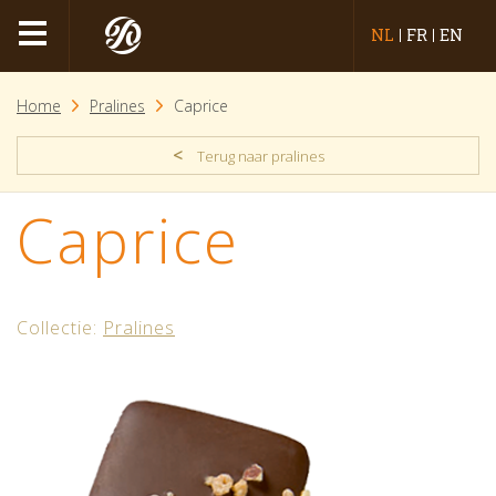
NL
FR
EN
Home
Pralines
Caprice
<
Terug naar pralines
Caprice
Collectie:
Pralines