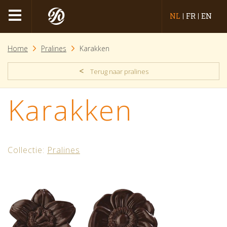
NL
FR
EN
Home
Pralines
Karakken
<
Terug naar pralines
Karakken
Collectie:
Pralines