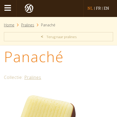
NL
FR
EN
Home
Pralines
Panaché
<
Terug naar pralines
Panaché
Collectie:
Pralines