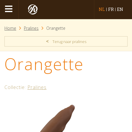
NL
FR
EN
Home
Pralines
Orangette
<
Terug naar pralines
Orangette
Collectie:
Pralines