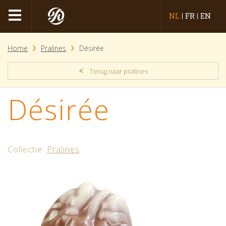
NL
FR
EN
Home
Pralines
Désirée
<
Terug naar pralines
Désirée
Collectie:
Pralines