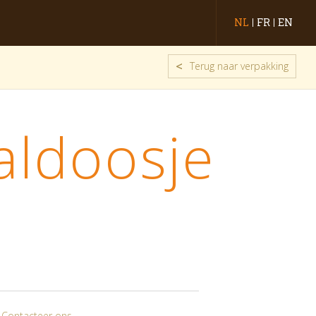
NL
FR
EN
<
Terug naar verpakking
aldoosje
? Contacteer ons