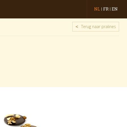
NL
FR
EN
<
Terug naar pralines