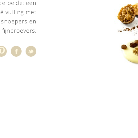
de beide: een
né vulling met
r snoepers en
fijnproevers.