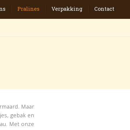
ns
Pralines
Verpakking
Contact
ermaard. Maar
jes, gebak en
eau. Met onze