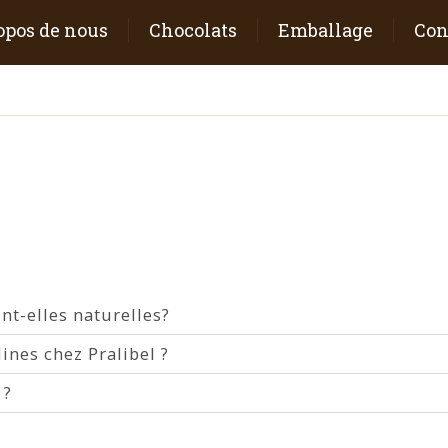
opos de nous
Chocolats
Emballage
Con
nt-elles naturelles?
lines chez Pralibel ?
 ?