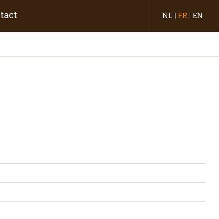
tact
NL
FR
EN