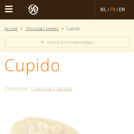
NL
FR
EN
Accueil
Chocolats belges
Cupido
<
Retour à chocolats belges
Cupido
Collection:
Chocolats belges