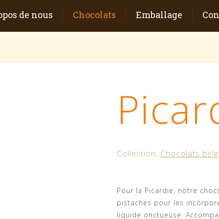
opos de nous
Chocolats
Emballage
Con
Picar
Collection:
Chocolats bel
Pour la Picardie, notre choc
pistaches pour les incorpo
liquide onctueuse. Accompag