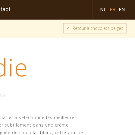
tact
NL
FR
EN
<
Retour à chocolats belges
die
ges
olatier a sélectionné les meilleures
rer subtilement dans une crème
née de chocolat blanc, cette praline